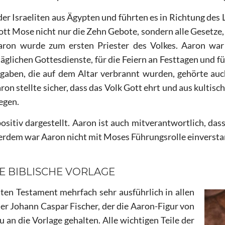
Israeliten aus Ägypten und führten es in Richtung des La
t Mose nicht nur die Zehn Gebote, sondern alle Gesetze, d
aron wurde zum ersten Priester des Volkes. Aaron war f
 täglichen Gottesdienste, für die Feiern an Festtagen und f
gaben, die auf dem Altar verbrannt wurden, gehörte auc
n stellte sicher, dass das Volk Gott ehrt und aus kultische
egen.
sitiv dargestellt. Aaron ist auch mitverantwortlich, das
erdem war Aaron nicht mit Moses Führungsrolle einverstan
NE BIBLISCHE VORLAGE
lten Testament mehrfach sehr ausführlich
in allen
ler Johann Caspar Fischer, der die Aaron-Figur von
u an die Vorlage gehalten. Alle wichtigen Teile der