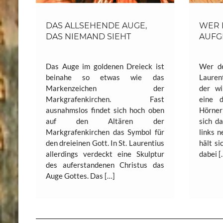
DAS ALLSEHENDE AUGE,
WER 
DAS NIEMAND SIEHT
AUFG
Das Auge im goldenen Dreieck ist
Wer de
beinahe so etwas wie das
Lauren
Markenzeichen der
der wi
Markgrafenkirchen. Fast
eine 
ausnahmslos findet sich hoch oben
Hörner 
auf den Altären der
sich d
Markgrafenkirchen das Symbol für
links 
den dreieinen Gott. In St. Laurentius
hält si
allerdings verdeckt eine Skulptur
dabei [
des auferstandenen Christus das
Auge Gottes. Das […]