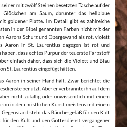
 seiner mit zwölf Steinen besetzten Tasche auf der
n Glöckchen am Saum, darunter das hellblaue
t goldener Platte. Im Detail gibt es zahlreiche
isten in der Bibel genannten Farben nicht mit der
en Aarons Schurz und Obergewand als rot, violett
s Aaron in St. Laurentius dagegen ist rot und
haben, dass echtes Purpur der teuerste Farbstoff
ber einfach daher, dass sich die Violett und Blau
von St. Laurentius eingefügt hätten.
as Aaron in seiner Hand hält. Zwar berichtet die
esdienste benutzt. Aber er verbrannte ihn auf dem
aber nicht zufällig oder unwissentlich mit einem
aron in der christlichen Kunst meistens mit einem
r Gegenstand steht das Räuchergefäß für den Kult
t für den Kult und den Gottesdienst vergangener