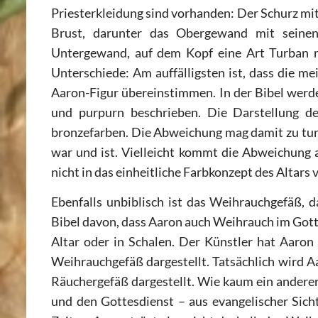
Priesterkleidung sind vorhanden: Der Schurz mit
Brust, darunter das Obergewand mit seine
Untergewand, auf dem Kopf eine Art Turban mi
Unterschiede: Am auffälligsten ist, dass die me
Aaron-Figur übereinstimmen. In der Bibel werd
und purpurn beschrieben. Die Darstellung de
bronzefarben. Die Abweichung mag damit zu tun 
war und ist. Vielleicht kommt die Abweichung a
nicht in das einheitliche Farbkonzept des Altars 
Ebenfalls unbiblisch ist das Weihrauchgefäß, d
Bibel davon, dass Aaron auch Weihrauch im Gott
Altar oder in Schalen. Der Künstler hat Aaron 
Weihrauchgefäß dargestellt. Tatsächlich wird A
Räuchergefäß dargestellt. Wie kaum ein andere
und den Gottesdienst – aus evangelischer Sich