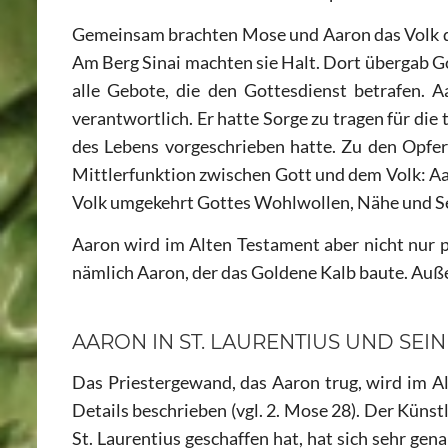
Gemeinsam brachten Mose und Aaron das Volk der 
Am Berg Sinai machten sie Halt. Dort übergab Got
alle Gebote, die den Gottesdienst betrafen. A
verantwortlich. Er hatte Sorge zu tragen für die
des Lebens vorgeschrieben hatte. Zu den Opfer
Mittlerfunktion zwischen Gott und dem Volk: Aaro
Volk umgekehrt Gottes Wohlwollen, Nähe und S
Aaron wird im Alten Testament aber nicht nur po
nämlich Aaron, der das Goldene Kalb baute. Auß
AARON IN ST. LAURENTIUS UND SEI
Das Priestergewand, das Aaron trug, wird im A
Details beschrieben (vgl. 2. Mose 28). Der Künst
St. Laurentius geschaffen hat, hat sich sehr gena