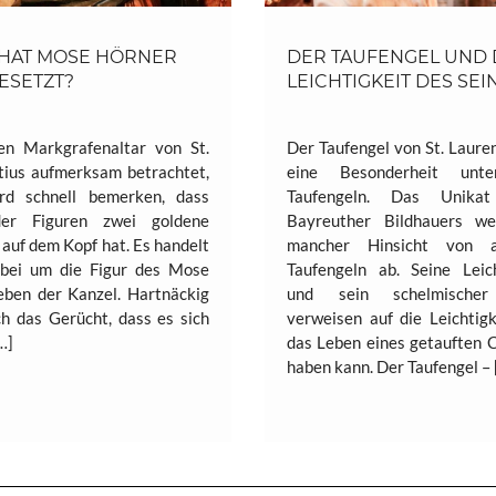
HAT MOSE HÖRNER
DER TAUFENGEL UND 
ESETZT?
LEICHTIGKEIT DES SEI
n Markgrafenaltar von St.
Der Taufengel von St. Lauren
tius aufmerksam betrachtet,
eine Besonderheit unt
rd schnell bemerken, dass
Taufengeln. Das Unikat
der Figuren zwei goldene
Bayreuther Bildhauers we
auf dem Kopf hat. Es handelt
mancher Hinsicht von a
abei um die Figur des Mose
Taufengeln ab. Seine Leich
neben der Kanzel. Hartnäckig
und sein schelmischer
ch das Gerücht, dass es sich
verweisen auf die Leichtigk
…]
das Leben eines getauften C
haben kann. Der Taufengel – 