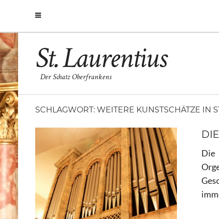
St. Laurentius
Der Schatz Oberfrankens
SCHLAGWORT:
WEITERE KUNSTSCHÄTZE IN S
DI
Die
Orge
Gesc
imme